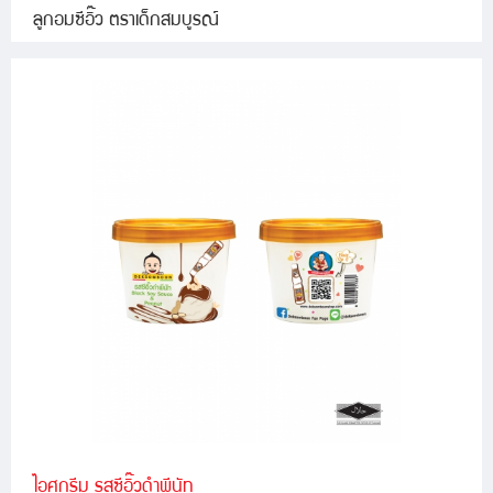
ลูกอมซีอิ๊ว ตราเด็กสมบูรณ์
ไอศกรีม รสซีอิ๊วดำพีนัท