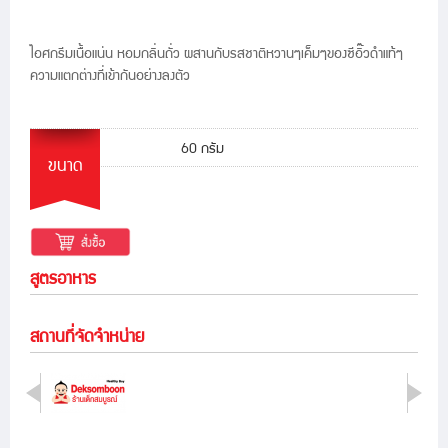
ไอศกรีมเนื้อแน่น หอมกลิ่นถั่ว ผสานกับรสชาติหวานๆเค็มๆของซีอิ๊วดำแท้ๆ
ความแตกต่างที่เข้ากันอย่างลงตัว
60 กรัม
ขนาด
สูตรอาหาร
สถานที่จัดจำหน่าย