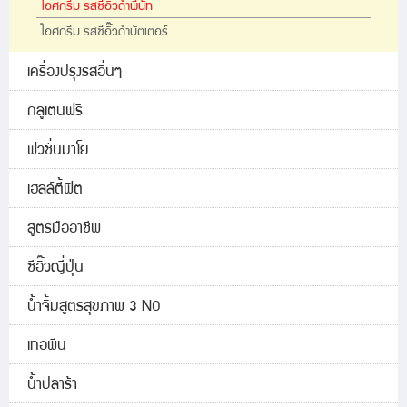
ไอศกรีม รสซีอิ๊วดำพีนัท
ไอศกรีม รสซีอิ๊วดำบัตเตอร์
เครื่องปรุงรสอื่นๆ
กลูเตนฟรี
ฟิวชั่นมาโย
เฮลล์ตี้ฟิต
สูตรมืออาชีพ
ซีอิ๊วญี่ปุ่น
น้ำจิ้มสูตรสุขภาพ 3 NO
เทอพีน
น้ำปลาร้า