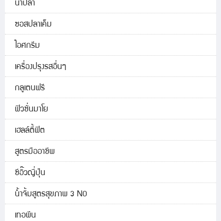
น้ำปลา
ซอสปลาเค็ม
ไอศกรีม
เครื่องปรุงรสอื่นๆ
กลูเตนฟรี
ฟิวชั่นมาโย
เฮลล์ตี้ฟิต
สูตรมืออาชีพ
ซีอิ๊วญี่ปุ่น
น้ำจิ้มสูตรสุขภาพ 3 NO
เทอพีน