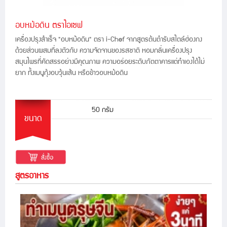
อบหม้อดิน ตราไอเชฟ
เครื่องปรุงสำเร็จ "อบหม้อดิน" ตรา i-Chef จากสูตรต้นตำรับสไตล์ฮ่องกง
ด้วยส่วนผสมที่ลงตัวกับ ความจัดจานของรสชาติ หอมกลิ่นเครื่องปรุง
สมุนไพรที่คัดสรรอย่างมีคุณภาพ ความอร่อยระดับภัตตาคารแต่ทำเองได้ไม่
ยาก ทั้งเมนูกุ้งอบวุ้นเส้น หรือข้าวอบหม้อดิน
50 กรัม
ขนาด
สูตรอาหาร