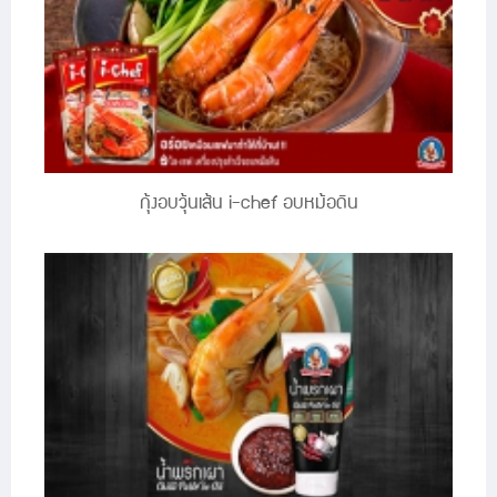
กุ้งอบวุ้นเส้น i-chef อบหม้อดิน