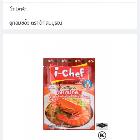
น้ำปลาร้า
ลูกอมซีอิ๊ว ตราเด็กสมบูรณ์