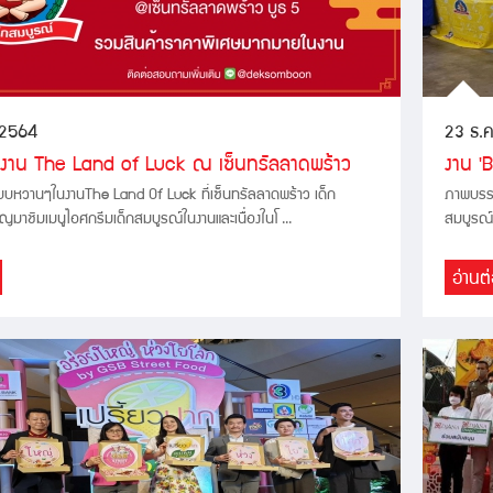
 2564
23 ธ.
่งาน The Land of Luck ณ เซ็นทรัลลาดพร้าว
งาน '
แบบหวานๆในงานThe Land Of Luck ที่เซ็นทรัลลาดพร้าว เด็ก
ภาพบรรย
ญมาชิมเมนูไอศกรีมเด็กสมบูรณ์ในงานและเนื่องในโ ...
สมบูรณ์ม
อ่านต