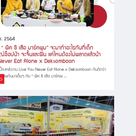
พ. 2564
 “ พีค ซี เสือ มาร์คพูม” จะมาทำอะไรกันที่เด็ก
์ช็อปน้า จะจิ้นและฟิน แค่ไหนต้องไม่พลาดแล้วน้า
Never Eat Alone x Deksomboon
ื้องหลังงาน Live You Never Eat Alone x Deksomboon กันดีกว่า
บภาพกันมาเต็มๆ กับ “ พีค ซี เสือ มาร์คพ ...
่อ