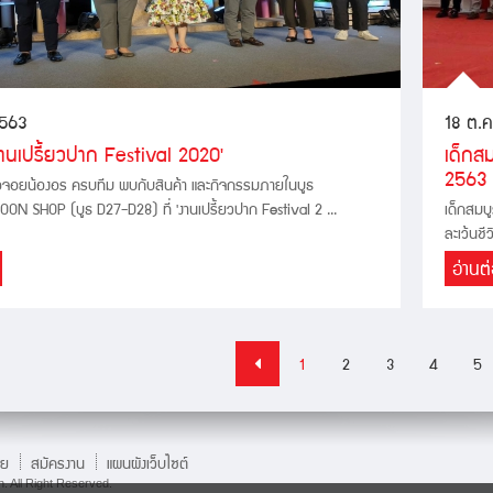
2563
18 ต.
ดงานเปรี้ยวปาก Festival 2020'
เด็กส
2563
เต๋อจอยน้องอร ครบทีม พบกับสินค้า และกิจกรรมภายในบูธ
N SHOP (บูธ D27-D28) ที่ 'งานเปรี้ยวปาก Festival 2 ...
เด็กสมบ
ละเว้นชี
อ่านต
1
2
3
4
5
าย
สมัครงาน
แผนผังเว็บไซต์
. All Right Reserved.