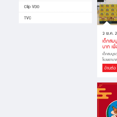
Clip VDO
TVC
3 พ.ค. 
เด็กสมบ
บาท เพ
เด็กสมบูร
โรงพยาบาล
อ่านต่อ