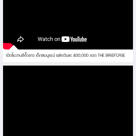
เปิดโรงงานซีอิ๊วขาว เด็กสมบูรณ์ ผลิตวันละ 400,000 ขวด THE BRIEFCASE