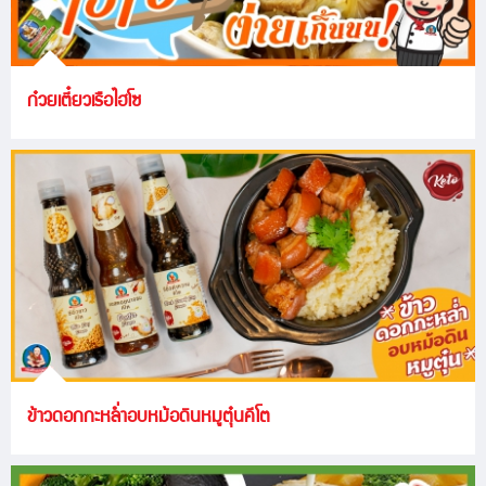
ก๋วยเตี๋ยวเรือไฮโซ
ข้าวดอกกะหล่ำอบหม้อดินหมูตุ๋นคีโต